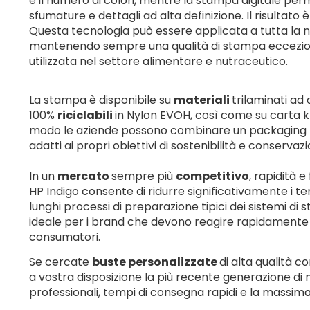
e il numero di colori, mentre la stampa digitale per
sfumature e dettagli ad alta definizione. Il risultato
Questa tecnologia può essere applicata a tutta la 
mantenendo sempre una qualità di stampa eccezionale
utilizzata nel settore alimentare e nutraceutico.
La stampa è disponibile su
materiali
trilaminati ad
100%
riciclabili
in Nylon EVOH, così come su carta kra
modo le aziende possono combinare un packaging p
adatti ai propri obiettivi di sostenibilità e conserva
In un
mercato
sempre più
competitivo
, rapidità e
HP Indigo consente di ridurre significativamente i t
lunghi processi di preparazione tipici dei sistemi di
ideale per i brand che devono reagire rapidamente 
consumatori.
Se cercate
buste personalizzate
di alta qualità c
a vostra disposizione la più recente generazione di m
professionali, tempi di consegna rapidi e la massima