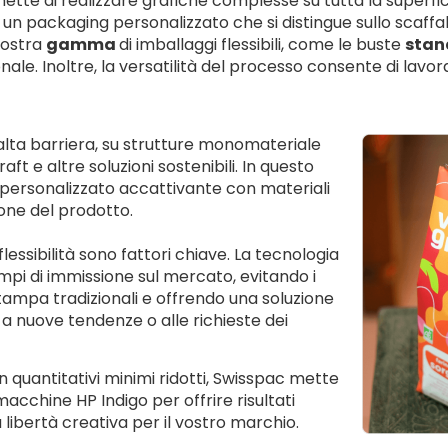
mette di realizzare grafiche complesse su tutta la superfi
 è un packaging personalizzato che si distingue sullo scaffal
nostra
gamma
di imballaggi flessibili, come le buste
stan
. Inoltre, la versatilità del processo consente di lavora
 alta barriera, su strutture monomateriale
ft e altre soluzioni sostenibili. In questo
ersonalizzato accattivante con materiali
zione del prodotto.
 flessibilità sono fattori chiave. La tecnologia
empi di immissione sul mercato, evitando i
 stampa tradizionali e offrendo una soluzione
a nuove tendenze o alle richieste dei
on quantitativi minimi ridotti, Swisspac mette
acchine HP Indigo per offrire risultati
 libertà creativa per il vostro marchio.