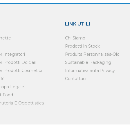
LINK UTILI
rrette
Chi Siamo
Prodotti In Stock
 Integratori
Produits Personnalisés-Old
 Prodotti Dolciari
Sustainable Packaging
r Prodotti Cosmetici
Informativa Sulla Privacy
ffè
Contattaci
napa Legale
t Food
uteria E Oggettistica